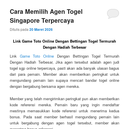
Cara Memilih Agen Togel
Singapore Terpercaya
Ditulis pada
20 Maret 2026
Link Game Toto Online Dengan Bettingan Togel Termurah
Dengan Hadiah Terbesar
Link
Game Toto Online
Dengan Bettingan Togel Termurah
Dengan Hadiah Terbesar, Jika agen tersebut adalah agen judi
togel sgp online terpercaya, pasti akan ada banyak ulasan bagus
dari para pemain. Member akan memberikan peringkat untuk
mengundang pemain lain supaya mencari bandar togel online
dengan bergabung bersama agen mereka.
Member yang telah mengirimkan peringkat pun akan memberikan
kode referensi mereka. Pemain baru yang ingin mendaftar
mestinya memasukkan kode referensi untuk menerima kedua
bonus. Pada saat member berhasil mengundang pemain lain
untuk bergabung dengan agen togel tersebut, member akan
menerima bonus referensi.