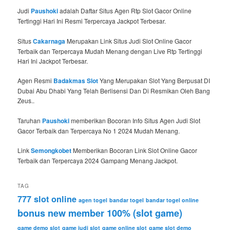
Judi
Paushoki
adalah Daftar Situs Agen Rtp Slot Gacor Online
Tertinggi Hari Ini Resmi Terpercaya Jackpot Terbesar.
Situs
Cakarnaga
Merupakan Link Situs Judi Slot Online Gacor
Terbaik dan Terpercaya Mudah Menang dengan Live Rtp Tertinggi
Hari Ini Jackpot Terbesar.
Agen Resmi
Badakmas Slot
Yang Merupakan Slot Yang Berpusat DI
Dubai Abu Dhabi Yang Telah Berlisensi Dan Di Resmikan Oleh Bang
Zeus..
Taruhan
Paushoki
memberikan Bocoran Info Situs Agen Judi Slot
Gacor Terbaik dan Terpercaya No 1 2024 Mudah Menang.
Link
Semongkobet
Memberikan Bocoran Link Slot Online Gacor
Terbaik dan Terpercaya 2024 Gampang Menang Jackpot.
TAG
777 slot online
agen togel
bandar togel
bandar togel online
bonus new member 100% (slot game)
game demo slot
game judi slot
game online slot
game slot demo