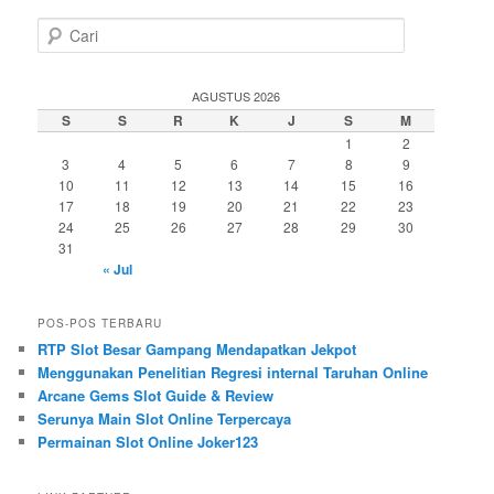
C
a
r
i
AGUSTUS 2026
S
S
R
K
J
S
M
1
2
3
4
5
6
7
8
9
10
11
12
13
14
15
16
17
18
19
20
21
22
23
24
25
26
27
28
29
30
31
« Jul
POS-POS TERBARU
RTP Slot Besar Gampang Mendapatkan Jekpot
Menggunakan Penelitian Regresi internal Taruhan Online
Arcane Gems Slot Guide & Review
Serunya Main Slot Online Terpercaya
Permainan Slot Online Joker123