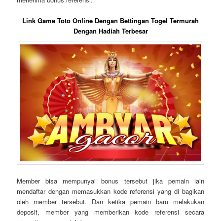
Link Game Toto Online Dengan Bettingan Togel Termurah
Dengan Hadiah Terbesar
Member bisa mempunyai bonus tersebut jika pemain lain
mendaftar dengan memasukkan kode referensi yang di bagikan
oleh member tersebut. Dan ketika pemain baru melakukan
deposit, member yang memberikan kode referensi secara