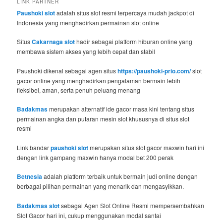
LINK PARTNER
Paushoki slot
adalah situs slot resmi terpercaya mudah jackpot di
Indonesia yang menghadirkan permainan slot online
Situs
Cakarnaga slot
hadir sebagai platform hiburan online yang
membawa sistem akses yang lebih cepat dan stabil
Paushoki dikenal sebagai agen situs
https://paushoki-prio.com/
slot
gacor online yang menghadirkan pengalaman bermain lebih
fleksibel, aman, serta penuh peluang menang
Badakmas
merupakan alternatif ide gacor masa kini tentang situs
permainan angka dan putaran mesin slot khususnya di situs slot
resmi
Link bandar
paushoki slot
merupakan situs slot gacor maxwin hari ini
dengan link gampang maxwin hanya modal bet 200 perak
Betnesia
adalah platform terbaik untuk bermain judi online dengan
berbagai pilihan permainan yang menarik dan mengasyikkan.
Badakmas slot
sebagai Agen Slot Online Resmi mempersembahkan
Slot Gacor hari ini, cukup menggunakan modal santai