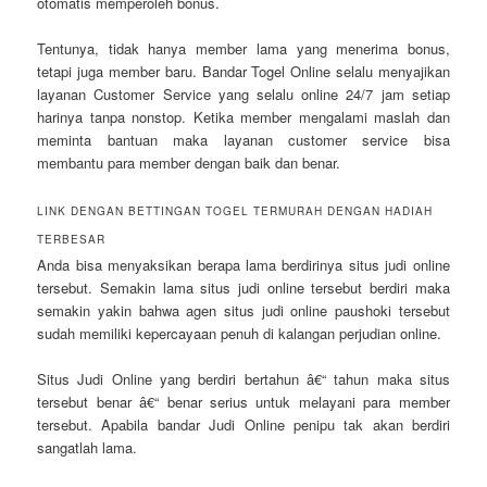
otomatis memperoleh bonus.
Tentunya, tidak hanya member lama yang menerima bonus,
tetapi juga member baru. Bandar Togel Online selalu menyajikan
layanan Customer Service yang selalu online 24/7 jam setiap
harinya tanpa nonstop. Ketika member mengalami maslah dan
meminta bantuan maka layanan customer service bisa
membantu para member dengan baik dan benar.
LINK DENGAN BETTINGAN TOGEL TERMURAH DENGAN HADIAH
TERBESAR
Anda bisa menyaksikan berapa lama berdirinya situs judi online
tersebut. Semakin lama situs judi online tersebut berdiri maka
semakin yakin bahwa agen situs judi online paushoki tersebut
sudah memiliki kepercayaan penuh di kalangan perjudian online.
Situs Judi Online yang berdiri bertahun â€“ tahun maka situs
tersebut benar â€“ benar serius untuk melayani para member
tersebut. Apabila bandar Judi Online penipu tak akan berdiri
sangatlah lama.