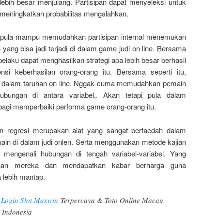
ebih besar menjulang. Partisipan dapat menyeleksi untuk
 meningkatkan probabilitas mengalahkan.
esi pula mampu memudahkan partisipan internal menemukan
yang bisa jadi terjadi di dalam game judi on line. Bersama
elaku dapat menghasilkan strategi apa lebih besar berhasil
i keberhasilan orang-orang itu. Bersama seperti itu,
di dalam taruhan on line. Nggak cuma memudahkan pemain
hubungan di antara variabel,. Akan tetapi pula dalam
agi memperbaiki performa game orang-orang itu.
ian regresi merupakan alat yang sangat berfaedah dalam
n di dalam judi onlen. Serta menggunakan metode kajian
t mengenali hubungan di tengah variabel-variabel. Yang
nan mereka dan mendapatkan kabar berharga guna
 lebih mantap.
i
Login Slot Maxwin
Terpercaya & Toto Online Macau
e Indonesia