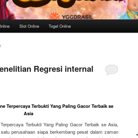
nline
Slot Online
Togel Online
K
elitian Regresi internal
ine Terpercaya Terbukti Yang Paling Gacor Terbaik se
Asia
Terpercaya Terbukti Yang Paling Gacor Terbaik se Asia,
lah satu perusahaan siapa berkembang pesat dalam zaman