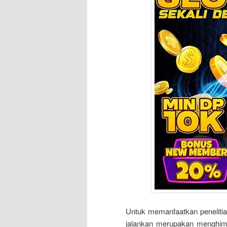
Untuk memanfaatkan penelitian
jalankan merupakan menghimp