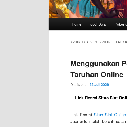
Menu
Home
Judi Bola
Poker O
utama
ARSIP TAG:
SLOT ONLINE TERBAI
Menggunakan Pen
Taruhan Online
Ditulis pada
22 Juli 2026
Link Resmi Situs Slot Onl
Link Resmi
Situs Slot Online
Judi onlen telah beralih sa