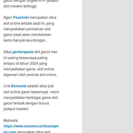
gacor dengan tingkat RTP jackpot
slot maxwin tertinggi
Agen
Paushoki
merupakan situs
slot online terbaik saat ini, yang
menyediakan permainan slot
gacor pasti akan memberikan
kamu banyak keuntungan.
Situs
gerbangasia
slot gacor hari
ini paling terpercaya paling
terbaru di tahun 2024 yang
menyediakan game slot online
digemari oleh pecinta slot online..
Link
Betnesia
adalah situs judi
slot online gacor terpercaya resmi
menyediakan berbagai game slot
gacor terbaik dengan bonus
jackpot maxwin
Betnesia
https://www.asianescortlosangel
es.com
merupakan situs slot