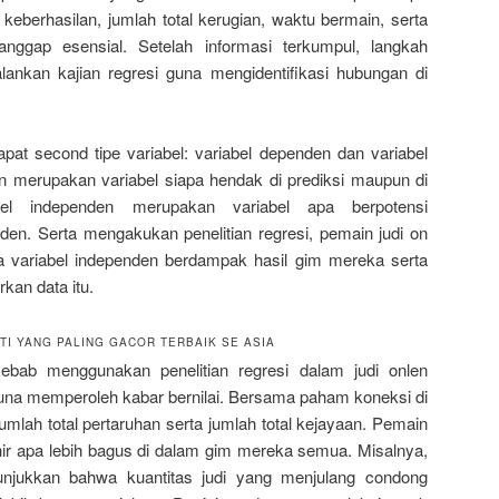
l keberhasilan, jumlah total kerugian, waktu bermain, serta
ianggap esensial. Setelah informasi terkumpul, langkah
ankan kajian regresi guna mengidentifikasi hubungan di
dapat second tipe variabel: variabel dependen dan variabel
n merupakan variabel siapa hendak di prediksi maupun di
bel independen merupakan variabel apa berpotensi
en. Serta mengakukan penelitian regresi, pemain judi on
 variabel independen berdampak hasil gim mereka serta
kan data itu.
TI YANG PALING GACOR TERBAIK SE ASIA
ebab menggunakan penelitian regresi dalam judi onlen
 memperoleh kabar bernilai. Bersama paham koneksi di
umlah total pertaruhan serta jumlah total kejayaan. Pemain
 apa lebih bagus di dalam gim mereka semua. Misalnya,
nunjukkan bahwa kuantitas judi yang menjulang condong