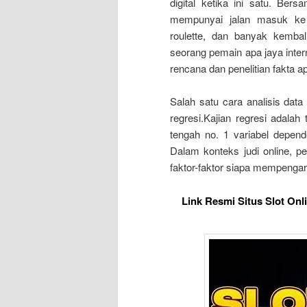
digital ketika ini satu. Ber
mempunyai jalan masuk ke a
roulette, dan banyak kemba
seorang pemain apa jaya inter
rencana dan penelitian fakta a
Salah satu cara analisis data 
regresi.Kajian regresi adala
tengah no. 1 variabel depend
Dalam konteks judi online, p
faktor-faktor siapa mempengar
Link Resmi Situs Slot Onl