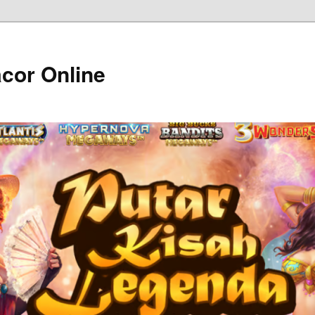
acor Online