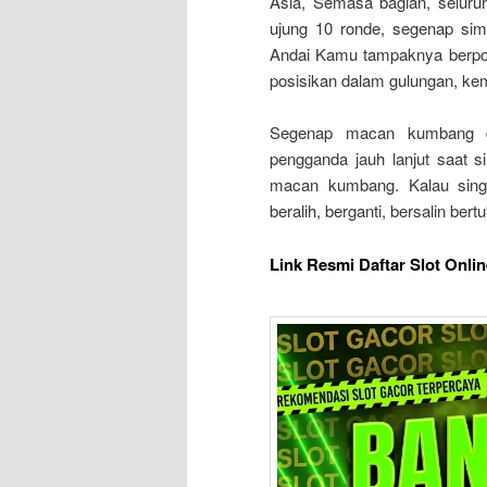
Asia, Semasa bagian, seluru
ujung 10 ronde, segenap sim
Andai Kamu tampaknya berposi
posisikan dalam gulungan, ke
Segenap macan kumbang d
pengganda jauh lanjut saat 
macan kumbang. Kalau sin
beralih, berganti, bersalin bert
Link Resmi Daftar Slot Onli