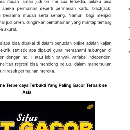
sama ribuan laman judi on line apa tersedia, pelaku bisa
neka permainan seperti permainan kartu, blackjack,
li bersama mudah serta senang. Namun, bagi menjadi
nal judi onlen, diinginkan pemahaman yang mantap tentang
pa akurat.
siapa bisa dipakai di dalam perjudian online adalah kajian
h teknik statistik apa dipakai guna memahami hubungan di
en dengan no. 1 atau lebih banyak variabel independen.
enelitian regresi bisa menolong pelaku dalam menemukan
uhi result permainan mereka.
ine Terpercaya Terbukti Yang Paling Gacor Terbaik se
Asia