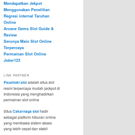
Mendapatkan Jekpot
Menggunakan Penelitian
Regresi internal Taruhan
Online
Arcane Gems Slot Guide &
Review
Serunya Main Slot Online
Terpercaya
Permainan Slot Online
Joker123
LINK PARTNER
Paushoki slot
adalah situs slot
resmi terpercaya mudah jackpot di
Indonesia yang menghadirkan
permainan slot online
Situs
Cakarnaga slot
hadir
sebagai platform hiburan online
yang membawa sistem akses
yang lebih cepat dan stabil