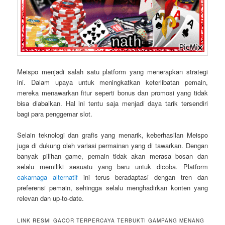
Meispo menjadi salah satu platform yang menerapkan strategi
ini. Dalam upaya untuk meningkatkan keterlibatan pemain,
mereka menawarkan fitur seperti bonus dan promosi yang tidak
bisa diabaikan. Hal ini tentu saja menjadi daya tarik tersendiri
bagi para penggemar slot.
Selain teknologi dan grafis yang menarik, keberhasilan Meispo
juga di dukung oleh variasi permainan yang di tawarkan. Dengan
banyak pilihan game, pemain tidak akan merasa bosan dan
selalu memiliki sesuatu yang baru untuk dicoba. Platform
cakarnaga alternatif
ini terus beradaptasi dengan tren dan
preferensi pemain, sehingga selalu menghadirkan konten yang
relevan dan up-to-date.
LINK RESMI GACOR TERPERCAYA TERBUKTI GAMPANG MENANG