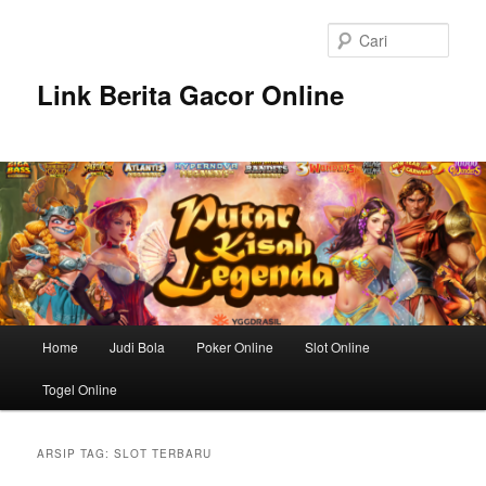
Langsung
Langsung
ke
ke
Cari
konten
konten
utama
sekunder
Link Berita Gacor Online
Menu
Home
Judi Bola
Poker Online
Slot Online
utama
Togel Online
ARSIP TAG:
SLOT TERBARU