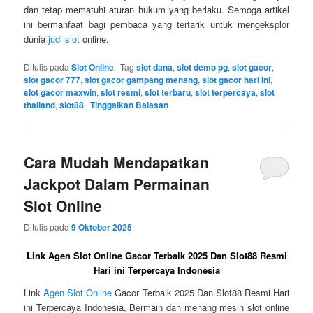
dan tetap mematuhi aturan hukum yang berlaku. Semoga artikel
ini bermanfaat bagi pembaca yang tertarik untuk mengeksplor
dunia
judi slot
online.
Ditulis pada
Slot Online
|
Tag
slot dana
,
slot demo pg
,
slot gacor
,
slot gacor 777
,
slot gacor gampang menang
,
slot gacor hari ini
,
slot gacor maxwin
,
slot resmi
,
slot terbaru
,
slot terpercaya
,
slot
thailand
,
slot88
|
Tinggalkan Balasan
Cara Mudah Mendapatkan
Jackpot Dalam Permainan
Slot Online
Ditulis pada
9 Oktober 2025
Link Agen Slot Online Gacor Terbaik 2025 Dan Slot88 Resmi
Hari ini Terpercaya Indonesia
Link
Agen Slot Online
Gacor Terbaik 2025 Dan Slot88 Resmi Hari
ini Terpercaya Indonesia, Bermain dan menang mesin slot online