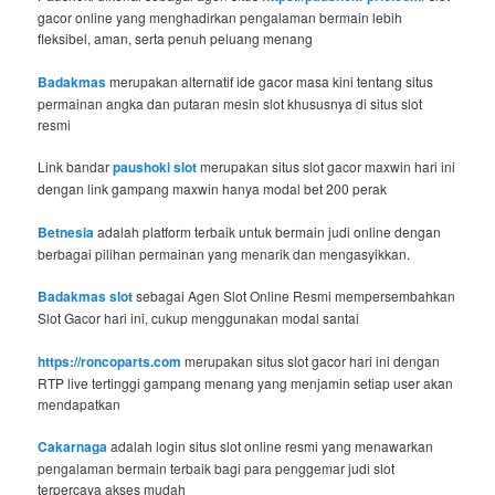
gacor online yang menghadirkan pengalaman bermain lebih
fleksibel, aman, serta penuh peluang menang
Badakmas
merupakan alternatif ide gacor masa kini tentang situs
permainan angka dan putaran mesin slot khususnya di situs slot
resmi
Link bandar
paushoki slot
merupakan situs slot gacor maxwin hari ini
dengan link gampang maxwin hanya modal bet 200 perak
Betnesia
adalah platform terbaik untuk bermain judi online dengan
berbagai pilihan permainan yang menarik dan mengasyikkan.
Badakmas slot
sebagai Agen Slot Online Resmi mempersembahkan
Slot Gacor hari ini, cukup menggunakan modal santai
https://roncoparts.com
merupakan situs slot gacor hari ini dengan
RTP live tertinggi gampang menang yang menjamin setiap user akan
mendapatkan
Cakarnaga
adalah login situs slot online resmi yang menawarkan
pengalaman bermain terbaik bagi para penggemar judi slot
terpercaya akses mudah