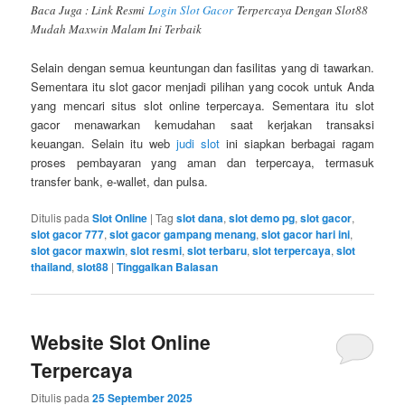
Baca Juga : Link Resmi
Login Slot Gacor
Terpercaya Dengan Slot88
Mudah Maxwin Malam Ini Terbaik
Selain dengan semua keuntungan dan fasilitas yang di tawarkan.
Sementara itu slot gacor menjadi pilihan yang cocok untuk Anda
yang mencari situs slot online terpercaya. Sementara itu slot
gacor menawarkan kemudahan saat kerjakan transaksi
keuangan. Selain itu web
judi slot
ini siapkan berbagai ragam
proses pembayaran yang aman dan terpercaya, termasuk
transfer bank, e-wallet, dan pulsa.
Ditulis pada
Slot Online
|
Tag
slot dana
,
slot demo pg
,
slot gacor
,
slot gacor 777
,
slot gacor gampang menang
,
slot gacor hari ini
,
slot gacor maxwin
,
slot resmi
,
slot terbaru
,
slot terpercaya
,
slot
thailand
,
slot88
|
Tinggalkan Balasan
Website Slot Online
Terpercaya
Ditulis pada
25 September 2025