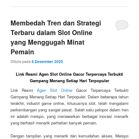
Membedah Tren dan Strategi
Terbaru dalam Slot Online
yang Menggugah Minat
Pemain
Ditulis pada
6 Desember 2025
Link Resmi Agen Slot Online Gacor Terpercaya Terbukti
Gampang Menang Setiap Hari Terpopuler
Link Resmi
Agen Slot Online
Gacor Terpercaya Terbukti
Gampang Menang Setiap Hari Terpopuler, Dalam beberapa tahun
terakhir, industri game online, khususnya slot, telah mengalami
perkembangan yang sangat pesat. Salah satu pelopor dalam tren
ini adalah meispo, yang menawarkan berbagai inovasi menarik
yang berhasil menarik perhatian banyak pemain.
Dengan tampilan yang menarik dan kemudahan akses, Meispo