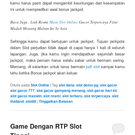
kamu harus pasti dapat mengambil keuntungan dari kesempatan
ini untuk memprediksi awal bonus jackpot.
Baca Juga : Link Resmi
Main Slot Online
Gacor Terpercaya Fitur
Mudah Menang Malam Ini Se Asia
Sehingga kamu dapat bertujuan untuk jackpot. Tujuan jackpots
dalam Slot perjudian tidak dapat di capai hanya 1 kali di seluruh
lapangan. Juga, jika kamu ingin mendapatkan sejumlah besar
jackpot, maka pemain harus selalu sabar untuk bermain sering.
Memang, di sarankan untuk terus bermain
judi slot
sampai kamu
tahu ketika Bonus jackpot akan keluar.
Ditulis pada
Slot Online
|
Tag
slot dana
,
slot demo pg
,
slot gacor
,
slot gacor 777
,
slot gacor gampang menang
,
slot gacor hari ini
,
slot gacor maxwin
,
slot resmi
,
slot terbaru
,
slot terpercaya
,
slot
thailand
,
slot88
|
Tinggalkan Balasan
Game Dengan RTP Slot