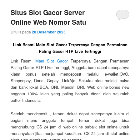
Situs Slot Gacor Server
Online Web Nomor Satu
Ditulis pada
28 Desember 2025
Link Resmi Main Slot Gacor Terpercaya Dengan Permainan
Paling Gacor RTP Live Tertinggi
Link Resmi
Main Slot Gacor
Terpercaya Dengan Permainan
Paling Gacor RTP Live Tertinggi, Anggota baru dapat secepatnya
klaim bonus setelah mendeposit melalui e-wallet;OVO,
Shopeepay, Dana, Gopay, LinkAja, Sakuku atau melalui pulsa
dan bank lokal BCA, BNI, Mandiri, BRI. Web online bonus new
anggota 100% ialah yang paling banyak dicari oleh sejumlah
bettor Indonesia.
Setelah mendeposit , teman dekat dapat secepatnya klaim di
bagian menu anggota tempat. teman dekat juga bisa
menghubungi CS 24 jam di web online terbaik slot online untuk
menanyakan jika menjumpai kesulitan. CS 24 jam di slot online
akan siap membantu sejumlah anggota.