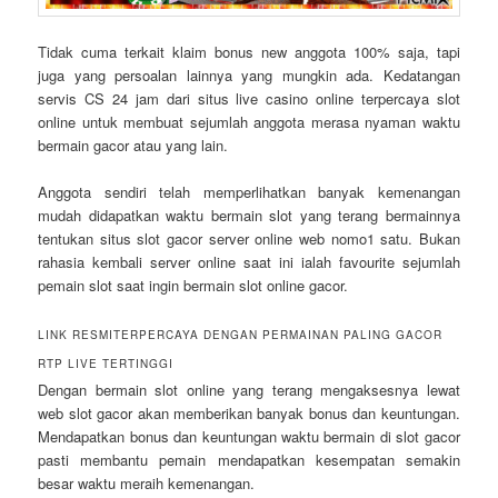
Tidak cuma terkait klaim bonus new anggota 100% saja, tapi
juga yang persoalan lainnya yang mungkin ada. Kedatangan
servis CS 24 jam dari situs live casino online terpercaya slot
online untuk membuat sejumlah anggota merasa nyaman waktu
bermain gacor atau yang lain.
Anggota sendiri telah memperlihatkan banyak kemenangan
mudah didapatkan waktu bermain slot yang terang bermainnya
tentukan situs slot gacor server online web nomo1 satu. Bukan
rahasia kembali server online saat ini ialah favourite sejumlah
pemain slot saat ingin bermain slot online gacor.
LINK RESMITERPERCAYA DENGAN PERMAINAN PALING GACOR
RTP LIVE TERTINGGI
Dengan bermain slot online yang terang mengaksesnya lewat
web slot gacor akan memberikan banyak bonus dan keuntungan.
Mendapatkan bonus dan keuntungan waktu bermain di slot gacor
pasti membantu pemain mendapatkan kesempatan semakin
besar waktu meraih kemenangan.