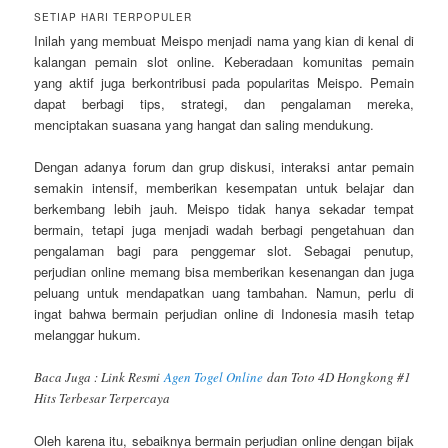
SETIAP HARI TERPOPULER
Inilah yang membuat Meispo menjadi nama yang kian di kenal di
kalangan pemain slot online. Keberadaan komunitas pemain
yang aktif juga berkontribusi pada popularitas Meispo. Pemain
dapat berbagi tips, strategi, dan pengalaman mereka,
menciptakan suasana yang hangat dan saling mendukung.
Dengan adanya forum dan grup diskusi, interaksi antar pemain
semakin intensif, memberikan kesempatan untuk belajar dan
berkembang lebih jauh. Meispo tidak hanya sekadar tempat
bermain, tetapi juga menjadi wadah berbagi pengetahuan dan
pengalaman bagi para penggemar slot. Sebagai penutup,
perjudian online memang bisa memberikan kesenangan dan juga
peluang untuk mendapatkan uang tambahan. Namun, perlu di
ingat bahwa bermain perjudian online di Indonesia masih tetap
melanggar hukum.
Baca Juga : Link Resmi
Agen Togel Online
dan Toto 4D Hongkong #1
Hits Terbesar Terpercaya
Oleh karena itu, sebaiknya bermain perjudian online dengan bijak