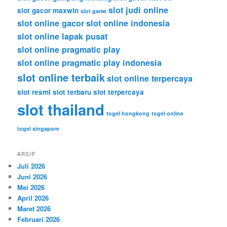
slot judi online
slot gacor maxwin
slot game
slot online gacor
slot online indonesia
slot online lapak pusat
slot online pragmatic play
slot online pragmatic play indonesia
slot online terbaik
slot online terpercaya
slot resmi
slot terbaru
slot terpercaya
slot thailand
togel hongkong
togel online
togel singapore
ARSIP
Juli 2026
Juni 2026
Mei 2026
April 2026
Maret 2026
Februari 2026