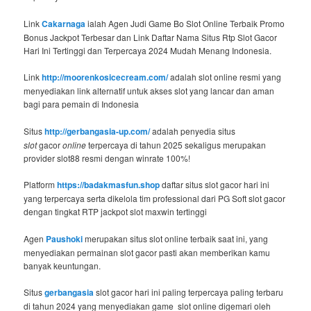
Link
Cakarnaga
ialah Agen Judi Game Bo Slot Online Terbaik Promo
Bonus Jackpot Terbesar dan Link Daftar Nama Situs Rtp Slot Gacor
Hari Ini Tertinggi dan Terpercaya 2024 Mudah Menang Indonesia.
Link
http://moorenkosicecream.com/
adalah slot online resmi yang
menyediakan link alternatif untuk akses slot yang lancar dan aman
bagi para pemain di Indonesia
Situs
http://gerbangasia-up.com/
adalah penyedia situs
slot
gacor
online
terpercaya di tahun 2025 sekaligus merupakan
provider slot88 resmi dengan winrate 100%!
Platform
https://badakmasfun.shop
daftar situs slot gacor hari ini
yang terpercaya serta dikelola tim professional dari PG Soft slot gacor
dengan tingkat RTP jackpot slot maxwin tertinggi
Agen
Paushoki
merupakan situs slot online terbaik saat ini, yang
menyediakan permainan slot gacor pasti akan memberikan kamu
banyak keuntungan.
Situs
gerbangasia
slot gacor hari ini paling terpercaya paling terbaru
di tahun 2024 yang menyediakan game slot online digemari oleh