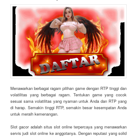
Menawarkan berbagai ragam pilihan game dengan RTP tinggi dan
volatilitas yang berbagai ragam. Tentukan game yang cocok
sesuai sama volatilitas yang nyaman untuk Anda dan RTP yang
di harap. Semakin tinggi RTP, semakin besar kesempatan Anda
untuk meraih kemenangan.
Slot gacor adalah situs slot online terpercaya yang menawarkan
servis judi slot online ke anggotanya. Dengan reputasi yang solid