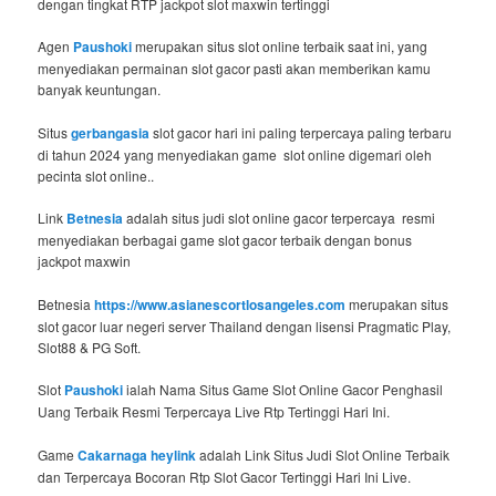
dengan tingkat RTP jackpot slot maxwin tertinggi
Agen
Paushoki
merupakan situs slot online terbaik saat ini, yang
menyediakan permainan slot gacor pasti akan memberikan kamu
banyak keuntungan.
Situs
gerbangasia
slot gacor hari ini paling terpercaya paling terbaru
di tahun 2024 yang menyediakan game slot online digemari oleh
pecinta slot online..
Link
Betnesia
adalah situs judi slot online gacor terpercaya resmi
menyediakan berbagai game slot gacor terbaik dengan bonus
jackpot maxwin
Betnesia
https://www.asianescortlosangeles.com
merupakan situs
slot gacor luar negeri server Thailand dengan lisensi Pragmatic Play,
Slot88 & PG Soft.
Slot
Paushoki
ialah Nama Situs Game Slot Online Gacor Penghasil
Uang Terbaik Resmi Terpercaya Live Rtp Tertinggi Hari Ini.
Game
Cakarnaga heylink
adalah Link Situs Judi Slot Online Terbaik
dan Terpercaya Bocoran Rtp Slot Gacor Tertinggi Hari Ini Live.