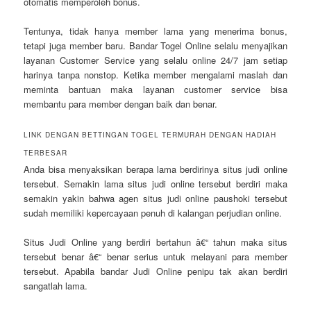
otomatis memperoleh bonus.
Tentunya, tidak hanya member lama yang menerima bonus,
tetapi juga member baru. Bandar Togel Online selalu menyajikan
layanan Customer Service yang selalu online 24/7 jam setiap
harinya tanpa nonstop. Ketika member mengalami maslah dan
meminta bantuan maka layanan customer service bisa
membantu para member dengan baik dan benar.
LINK DENGAN BETTINGAN TOGEL TERMURAH DENGAN HADIAH
TERBESAR
Anda bisa menyaksikan berapa lama berdirinya situs judi online
tersebut. Semakin lama situs judi online tersebut berdiri maka
semakin yakin bahwa agen situs judi online paushoki tersebut
sudah memiliki kepercayaan penuh di kalangan perjudian online.
Situs Judi Online yang berdiri bertahun â€“ tahun maka situs
tersebut benar â€“ benar serius untuk melayani para member
tersebut. Apabila bandar Judi Online penipu tak akan berdiri
sangatlah lama.