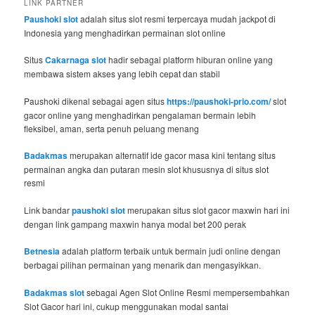
LINK PARTNER
Paushoki slot
adalah situs slot resmi terpercaya mudah jackpot di
Indonesia yang menghadirkan permainan slot online
Situs
Cakarnaga slot
hadir sebagai platform hiburan online yang
membawa sistem akses yang lebih cepat dan stabil
Paushoki dikenal sebagai agen situs
https://paushoki-prio.com/
slot
gacor online yang menghadirkan pengalaman bermain lebih
fleksibel, aman, serta penuh peluang menang
Badakmas
merupakan alternatif ide gacor masa kini tentang situs
permainan angka dan putaran mesin slot khususnya di situs slot
resmi
Link bandar
paushoki slot
merupakan situs slot gacor maxwin hari ini
dengan link gampang maxwin hanya modal bet 200 perak
Betnesia
adalah platform terbaik untuk bermain judi online dengan
berbagai pilihan permainan yang menarik dan mengasyikkan.
Badakmas slot
sebagai Agen Slot Online Resmi mempersembahkan
Slot Gacor hari ini, cukup menggunakan modal santai