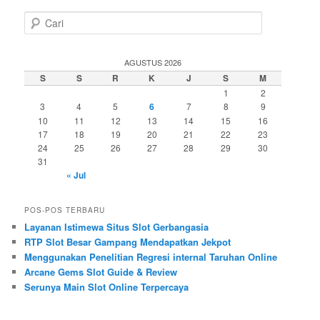
C
a
r
i
AGUSTUS 2026
S
S
R
K
J
S
M
1
2
3
4
5
6
7
8
9
10
11
12
13
14
15
16
17
18
19
20
21
22
23
24
25
26
27
28
29
30
31
« Jul
POS-POS TERBARU
Layanan Istimewa Situs Slot Gerbangasia
RTP Slot Besar Gampang Mendapatkan Jekpot
Menggunakan Penelitian Regresi internal Taruhan Online
Arcane Gems Slot Guide & Review
Serunya Main Slot Online Terpercaya