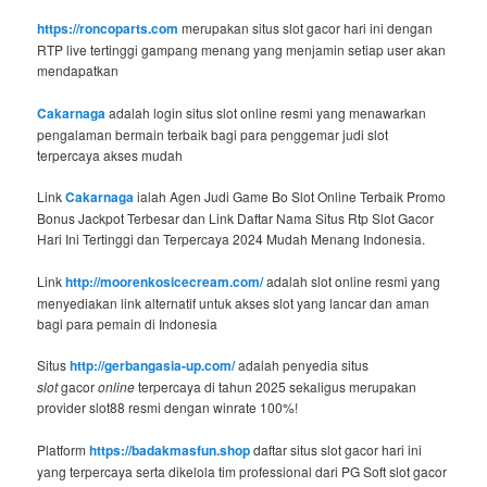
https://roncoparts.com
merupakan situs slot gacor hari ini dengan
RTP live tertinggi gampang menang yang menjamin setiap user akan
mendapatkan
Cakarnaga
adalah login situs slot online resmi yang menawarkan
pengalaman bermain terbaik bagi para penggemar judi slot
terpercaya akses mudah
Link
Cakarnaga
ialah Agen Judi Game Bo Slot Online Terbaik Promo
Bonus Jackpot Terbesar dan Link Daftar Nama Situs Rtp Slot Gacor
Hari Ini Tertinggi dan Terpercaya 2024 Mudah Menang Indonesia.
Link
http://moorenkosicecream.com/
adalah slot online resmi yang
menyediakan link alternatif untuk akses slot yang lancar dan aman
bagi para pemain di Indonesia
Situs
http://gerbangasia-up.com/
adalah penyedia situs
slot
gacor
online
terpercaya di tahun 2025 sekaligus merupakan
provider slot88 resmi dengan winrate 100%!
Platform
https://badakmasfun.shop
daftar situs slot gacor hari ini
yang terpercaya serta dikelola tim professional dari PG Soft slot gacor