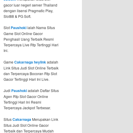
gacor luar negeri server Thailand
dengan lisensi Pragmatic Play,
Slot88 & PG Soft.
Slot
Paushoki
ialah Nama Situs
Game Slot Online Gacor
Penghasil Uang Terbaik Resmi
Terpercaya Live Rtp Tertinggi Hari
Ini.
Game
Cakarnaga heylink
adalah
Link Situs Judi Slot Online Terbaik
dan Terpercaya Bocoran Rtp Slot
Gacor Tertinggi Hari Ini Live.
Judi
Paushoki
adalah Daftar Situs
Agen Rtp Slot Gacor Online
Tertinggi Hari Ini Resmi
Terpercaya Jackpot Terbesar.
Situs
Cakarnaga
Merupakan Link
Situs Judi Slot Online Gacor
Terbaik dan Terpercaya Mudah