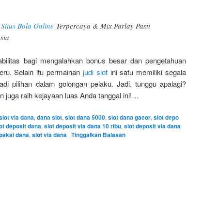
i
Situs Bola Online
Terpercaya & Mix Parlay Pasti
sia
abilitas bagi mengalahkan bonus besar dan pengetahuan
ru. Selain itu permainan
judi slot
ini satu memiliki segala
di pilihan dalam golongan pelaku. Jadi, tunggu apalagi?
n juga raih kejayaan luas Anda tanggal ini!…
slot via dana
,
dana slot
,
slot dana 5000
,
slot dana gacor
,
slot depo
ot deposit dana
,
slot deposit via dana 10 ribu
,
slot deposit via dana
 pakai dana
,
slot via dana
|
Tinggalkan Balasan