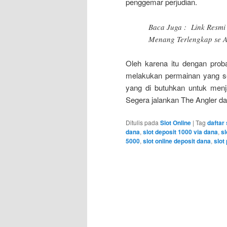
penggemar perjudian.
Baca Juga : Link Resm
Menang Terlengkap se A
Oleh karena itu dengan prob
melakukan permainan yang se
yang di butuhkan untuk menja
Segera jalankan The Angler da
Ditulis pada
Slot Online
|
Tag
daftar 
dana
,
slot deposit 1000 via dana
,
sl
5000
,
slot online deposit dana
,
slot