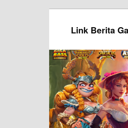
Langsung
Langsung
ke
ke
konten
konten
Link Berita G
utama
sekunder