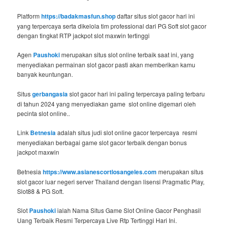
Platform
https://badakmasfun.shop
daftar situs slot gacor hari ini
yang terpercaya serta dikelola tim professional dari PG Soft slot gacor
dengan tingkat RTP jackpot slot maxwin tertinggi
Agen
Paushoki
merupakan situs slot online terbaik saat ini, yang
menyediakan permainan slot gacor pasti akan memberikan kamu
banyak keuntungan.
Situs
gerbangasia
slot gacor hari ini paling terpercaya paling terbaru
di tahun 2024 yang menyediakan game slot online digemari oleh
pecinta slot online..
Link
Betnesia
adalah situs judi slot online gacor terpercaya resmi
menyediakan berbagai game slot gacor terbaik dengan bonus
jackpot maxwin
Betnesia
https://www.asianescortlosangeles.com
merupakan situs
slot gacor luar negeri server Thailand dengan lisensi Pragmatic Play,
Slot88 & PG Soft.
Slot
Paushoki
ialah Nama Situs Game Slot Online Gacor Penghasil
Uang Terbaik Resmi Terpercaya Live Rtp Tertinggi Hari Ini.