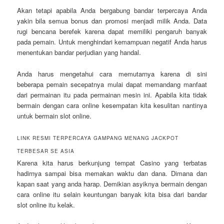
Akan tetapi apabila Anda bergabung bandar terpercaya Anda
yakin bila semua bonus dan promosi menjadi milik Anda. Data
rugi bencana berefek karena dapat memiliki pengaruh banyak
pada pemain. Untuk menghindari kemampuan negatif Anda harus
menentukan bandar perjudian yang handal.
Anda harus mengetahui cara memutarnya karena di sini
beberapa pemain secepatnya mulai dapat memandang manfaat
dari permainan itu pada permainan mesin ini. Apabila kita tidak
bermain dengan cara online kesempatan kita kesulitan nantinya
untuk bermain slot online.
LINK RESMI TERPERCAYA GAMPANG MENANG JACKPOT
TERBESAR SE ASIA
Karena kita harus berkunjung tempat Casino yang terbatas
hadirnya sampai bisa memakan waktu dan dana. Dimana dan
kapan saat yang anda harap. Demikian asyiknya bermain dengan
cara online itu selain keuntungan banyak kita bisa dari bandar
slot online itu kelak.