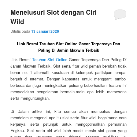
Menelusuri Slot dengan Ciri
Wild
Ditulis pada
13 Januari 2026
Link Resmi Taruhan Slot Online Gacor Terpercaya Dan
Paling Di Jamin Maxwin Terbaik
Link Resmi
Taruhan Slot Online
Gacor Terpercaya Dan Paling Di
Jamin Maxwin Terbaik, Slot serta fitur wild pernah berubah tidak
benar no. 1 alternatif kesukaan di kelompok partisipan tempat
berjudi di internet. Dengan kapasitas untuk mengganti simbol
berbeda dan juga meningkatkan peluang keberhasilan, feature ini
menyediakan pengalaman bermain-main apa lebih memesona
serta menguntungkan.
Di Dalam artikel ini, kita semua akan membahas dengan
mendalam mengenai apa itu slot serta fitur wild, bagaimana cara
kerjanya, serta petunjuk untuk mengoptimalkan permainan
Engkau. Slot serta ciri wild ialah model mesin slot gacor yang
punya ikon istimewa yang dikenal sebagai wild.Ikon ini