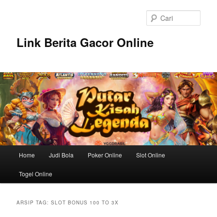
Langsung
Langsung
ke
ke
Cari
konten
konten
utama
sekunder
Link Berita Gacor Online
Menu
Home
Judi Bola
Poker Online
Slot Online
utama
Togel Online
ARSIP TAG:
SLOT BONUS 100 TO 3X