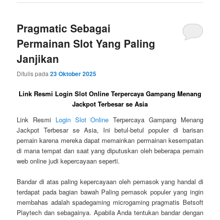
Pragmatic Sebagai
Permainan Slot Yang Paling
Janjikan
Ditulis pada
23 Oktober 2025
Link Resmi Login Slot Online Terpercaya Gampang Menang
Jackpot Terbesar se Asia
Link Resmi
Login Slot Online
Terpercaya Gampang Menang
Jackpot Terbesar se Asia, Ini betul-betul populer di barisan
pemain karena mereka dapat memainkan permainan kesempatan
di mana tempat dan saat yang diputuskan oleh beberapa pemain
web online judi kepercayaan seperti.
Bandar di atas paling kepercayaan oleh pemasok yang handal di
terdapat pada bagian bawah Paling pemasok populer yang ingin
membahas adalah spadegaming microgaming pragmatis Betsoft
Playtech dan sebagainya. Apabila Anda tentukan bandar dengan