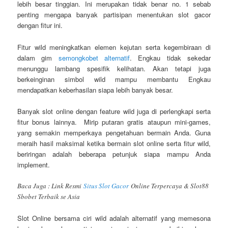
lebih besar tinggian. Ini merupakan tidak benar no. 1 sebab
penting mengapa banyak partisipan menentukan slot gacor
dengan fitur ini.
Fitur wild meningkatkan elemen kejutan serta kegembiraan di
dalam gim
semongkobet alternatif
. Engkau tidak sekedar
menunggu lambang spesifik kelihatan. Akan tetapi juga
berkeinginan simbol wild mampu membantu Engkau
mendapatkan keberhasilan siapa lebih banyak besar.
Banyak slot online dengan feature wild juga di perlengkapi serta
fitur bonus lainnya. Mirip putaran gratis ataupun mini-games,
yang semakin memperkaya pengetahuan bermain Anda. Guna
meraih hasil maksimal ketika bermain slot online serta fitur wild,
beriringan adalah beberapa petunjuk siapa mampu Anda
implement.
Baca Juga : Link Resmi
Situs Slot Gacor
Online Terpercaya & Slot88
Sbobet Terbaik se Asia
Slot Online bersama ciri wild adalah alternatif yang memesona