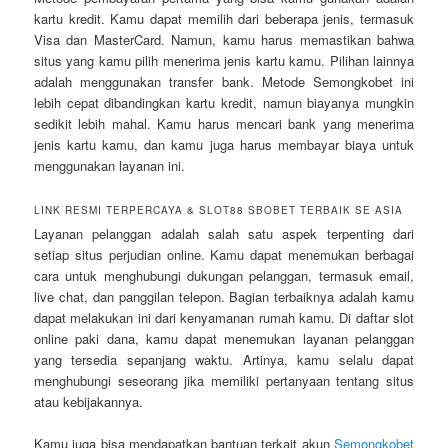
kartu kredit. Kamu dapat memilih dari beberapa jenis, termasuk
Visa dan MasterCard. Namun, kamu harus memastikan bahwa
situs yang kamu pilih menerima jenis kartu kamu. Pilihan lainnya
adalah menggunakan transfer bank. Metode Semongkobet ini
lebih cepat dibandingkan kartu kredit, namun biayanya mungkin
sedikit lebih mahal. Kamu harus mencari bank yang menerima
jenis kartu kamu, dan kamu juga harus membayar biaya untuk
menggunakan layanan ini.
LINK RESMI TERPERCAYA & SLOT88 SBOBET TERBAIK SE ASIA
Layanan pelanggan adalah salah satu aspek terpenting dari
setiap situs perjudian online. Kamu dapat menemukan berbagai
cara untuk menghubungi dukungan pelanggan, termasuk email,
live chat, dan panggilan telepon. Bagian terbaiknya adalah kamu
dapat melakukan ini dari kenyamanan rumah kamu. Di daftar slot
online paki dana, kamu dapat menemukan layanan pelanggan
yang tersedia sepanjang waktu. Artinya, kamu selalu dapat
menghubungi seseorang jika memiliki pertanyaan tentang situs
atau kebijakannya.
Kamu juga bisa mendapatkan bantuan terkait akun
Semongkobet