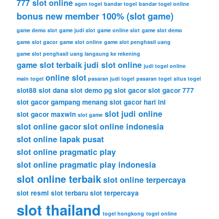
777 slot online
agen togel
bandar togel
bandar togel online
bonus new member 100% (slot game)
game demo slot
game judi slot
game online slot
game slot demo
game slot gacor
game slot online
game slot penghasil uang
game slot penghasil uang langsung ke rekening
game slot terbaik
judi slot online
judi togel online
online slot
main togel
pasaran judi togel
pasaran togel
situs togel
slot88
slot dana
slot demo pg
slot gacor
slot gacor 777
slot gacor gampang menang
slot gacor hari ini
slot judi online
slot gacor maxwin
slot game
slot online gacor
slot online indonesia
slot online lapak pusat
slot online pragmatic play
slot online pragmatic play indonesia
slot online terbaik
slot online terpercaya
slot resmi
slot terbaru
slot terpercaya
slot thailand
togel hongkong
togel online