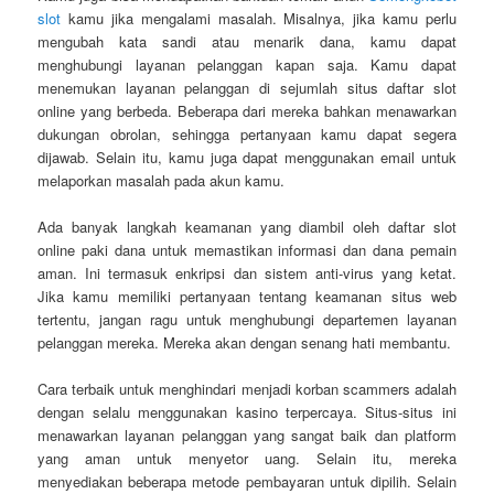
slot
kamu jika mengalami masalah. Misalnya, jika kamu perlu
mengubah kata sandi atau menarik dana, kamu dapat
menghubungi layanan pelanggan kapan saja. Kamu dapat
menemukan layanan pelanggan di sejumlah situs daftar slot
online yang berbeda. Beberapa dari mereka bahkan menawarkan
dukungan obrolan, sehingga pertanyaan kamu dapat segera
dijawab. Selain itu, kamu juga dapat menggunakan email untuk
melaporkan masalah pada akun kamu.
Ada banyak langkah keamanan yang diambil oleh daftar slot
online paki dana untuk memastikan informasi dan dana pemain
aman. Ini termasuk enkripsi dan sistem anti-virus yang ketat.
Jika kamu memiliki pertanyaan tentang keamanan situs web
tertentu, jangan ragu untuk menghubungi departemen layanan
pelanggan mereka. Mereka akan dengan senang hati membantu.
Cara terbaik untuk menghindari menjadi korban scammers adalah
dengan selalu menggunakan kasino terpercaya. Situs-situs ini
menawarkan layanan pelanggan yang sangat baik dan platform
yang aman untuk menyetor uang. Selain itu, mereka
menyediakan beberapa metode pembayaran untuk dipilih. Selain