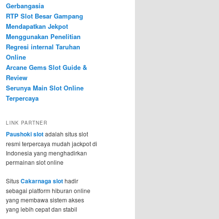
Gerbangasia
RTP Slot Besar Gampang
Mendapatkan Jekpot
Menggunakan Penelitian
Regresi internal Taruhan
Online
Arcane Gems Slot Guide &
Review
Serunya Main Slot Online
Terpercaya
LINK PARTNER
Paushoki slot
adalah situs slot
resmi terpercaya mudah jackpot di
Indonesia yang menghadirkan
permainan slot online
Situs
Cakarnaga slot
hadir
sebagai platform hiburan online
yang membawa sistem akses
yang lebih cepat dan stabil