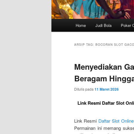
Menu
Home
Judi Bola
Poker O
utama
ARSIP TAG:
BOCORAN SLOT GACOR
Menyediakan Ga
Beragam Hingga
Ditulis pada
11 Maret 2026
Link Resmi Daftar Slot Onl
Link Resmi
Daftar Slot Online
Permainan ini memang sukses